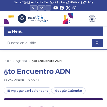
Salta 2943 — Santa Fe · (54) 342-4571800 / 4571765
A−
A+
◐
☰ Menú
Inicio
Agenda
5to Encuentro ADN
5to Encuentro ADN
22/04/2026
· 16:00 hs
📅 Agregar a mi calendario
Google Calendar