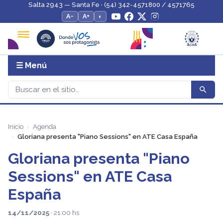
Salta 2943 — Santa Fe · (54) 342-4571800 / 4571765
A−
A+
◐
☰ Menú
Inicio
Agenda
Gloriana presenta "Piano Sessions" en ATE Casa España
Gloriana presenta "Piano
Sessions" en ATE Casa
España
14/11/2025
· 21:00 hs