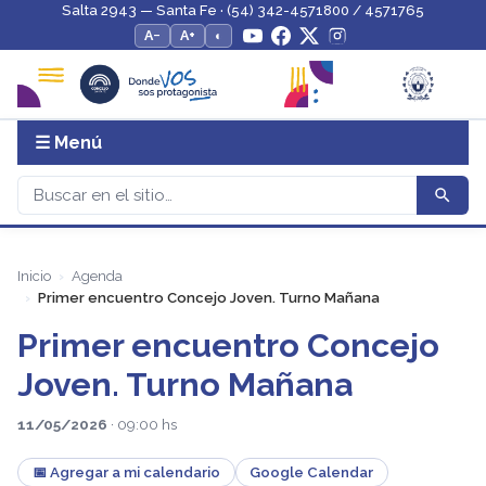
Salta 2943 — Santa Fe · (54) 342-4571800 / 4571765
A−
A+
◐
☰ Menú
Inicio
Agenda
Primer encuentro Concejo Joven. Turno Mañana
Primer encuentro Concejo
Joven. Turno Mañana
11/05/2026
· 09:00 hs
📅 Agregar a mi calendario
Google Calendar