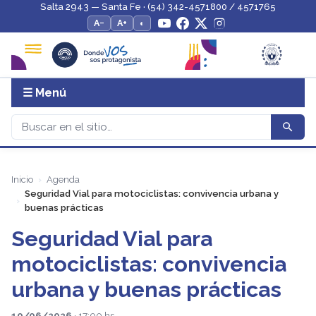
Salta 2943 — Santa Fe · (54) 342-4571800 / 4571765
A−
A+
◐
☰ Menú
Inicio
Agenda
Seguridad Vial para motociclistas: convivencia urbana y
buenas prácticas
Seguridad Vial para
motociclistas: convivencia
urbana y buenas prácticas
10/06/2026
· 17:00 hs