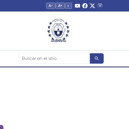
A−
A+
◐