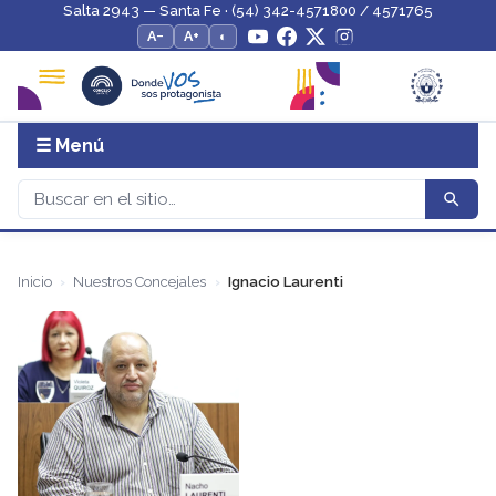
Salta 2943 — Santa Fe · (54) 342-4571800 / 4571765
A−
A+
◐
☰ Menú
Inicio
Nuestros Concejales
Ignacio Laurenti