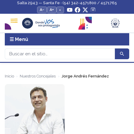
Salta 2943 — Santa Fe · (54) 342-4571800 / 4571765
A−
A+
◐
☰ Menú
Inicio
Nuestros Concejales
Jorge Andrés Fernández