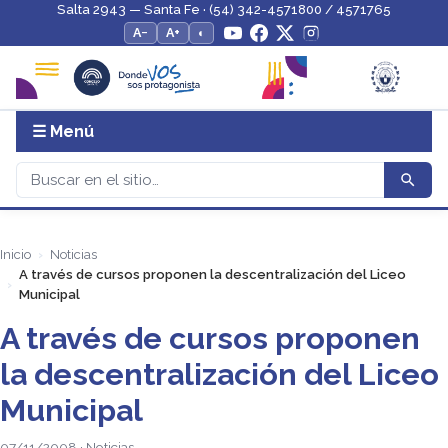
Salta 2943 — Santa Fe · (54) 342-4571800 / 4571765
A−
A+
◐
☰ Menú
Inicio
Noticias
A través de cursos proponen la descentralización del Liceo
Municipal
A través de cursos proponen
la descentralización del Liceo
Municipal
07/11/2008 · Noticias