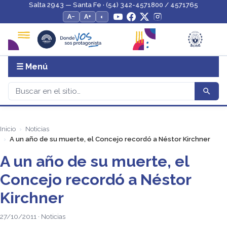
Salta 2943 — Santa Fe · (54) 342-4571800 / 4571765
A−
A+
◐
☰ Menú
Inicio
Noticias
A un año de su muerte, el Concejo recordó a Néstor Kirchner
A un año de su muerte, el
Concejo recordó a Néstor
Kirchner
27/10/2011 · Noticias