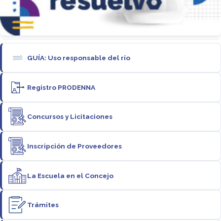
GUÍA: Uso responsable del río
Registro PRODENNA
Concursos y Licitaciones
Inscripción de Proveedores
La Escuela en el Concejo
Trámites