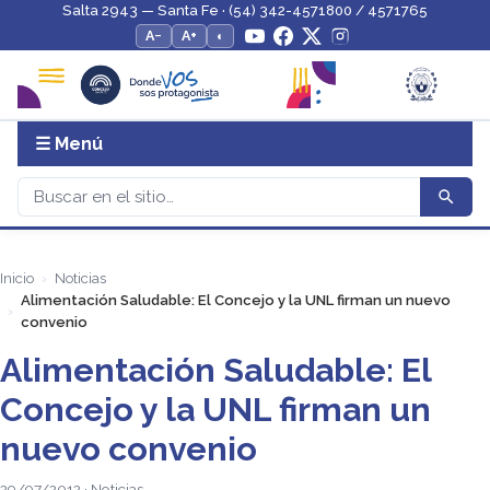
Salta 2943 — Santa Fe · (54) 342-4571800 / 4571765
A−
A+
◐
☰ Menú
Inicio
Noticias
Alimentación Saludable: El Concejo y la UNL firman un nuevo
convenio
Alimentación Saludable: El
Concejo y la UNL firman un
nuevo convenio
29/07/2012 · Noticias