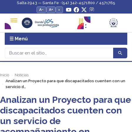
Salta 2943 — Santa Fe · (54) 342-4571800 / 4571765
A−
A+
◐
☰ Menú
Inicio
Noticias
Analizan un Proyecto para que discapacitados cuenten con un
servicio d…
Analizan un Proyecto para que
discapacitados cuenten con
un servicio de
acompañamiento en