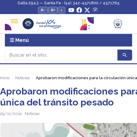
Salta 2943 — Santa Fe · (54) 342-4571800 / 4571765
A−
A+
◐
☰ Menú
Inicio
Noticias
Aprobaron modificaciones para la circulación única
Aprobaron modificaciones para
única del tránsito pesado
29/11/2012 · Noticias