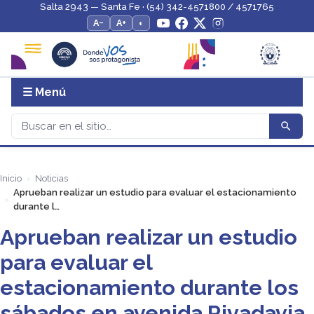
Salta 2943 — Santa Fe · (54) 342-4571800 / 4571765
A−
A+
◐
☰ Menú
Inicio
Noticias
Aprueban realizar un estudio para evaluar el estacionamiento
durante l…
Aprueban realizar un estudio
para evaluar el
estacionamiento durante los
sábados en avenida Rivadavia