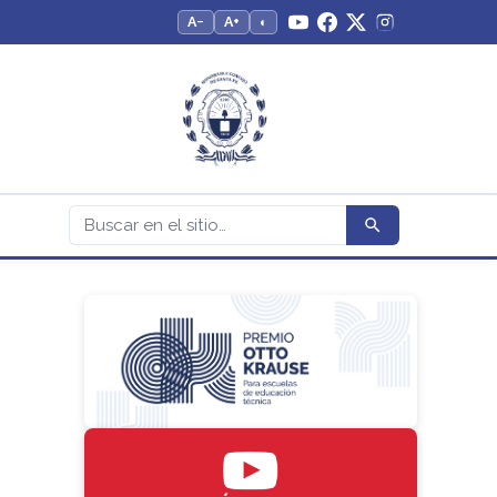
A−
A+
◐