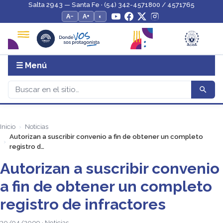
Salta 2943 — Santa Fe · (54) 342-4571800 / 4571765
A−
A+
◐
☰ Menú
Inicio
Noticias
Autorizan a suscribir convenio a fin de obtener un completo
registro d…
Autorizan a suscribir convenio
a fin de obtener un completo
registro de infractores
30/04/2009 · Noticias