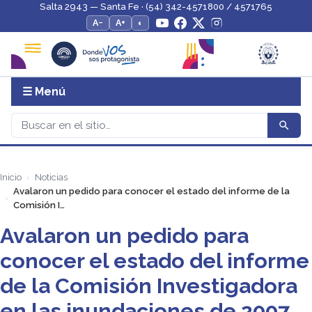
Salta 2943 — Santa Fe · (54) 342-4571800 / 4571765
A−
A+
◐
☰ Menú
Inicio
Noticias
Avalaron un pedido para conocer el estado del informe de la
Comisión I…
Avalaron un pedido para
conocer el estado del informe
de la Comisión Investigadora
en las inundaciones de 2007