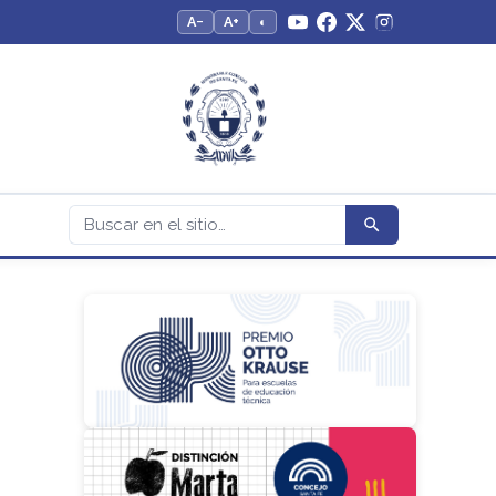
A−
A+
◐