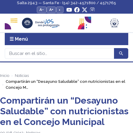
Salta 2943 — Santa Fe · (54) 342-4571800 / 4571765
A−
A+
◐
☰ Menú
Inicio
Noticias
Compartirán un “Desayuno Saludable” con nutricionistas en el
Concejo M…
Compartirán un “Desayuno
Saludable” con nutricionistas
en el Concejo Municipal
09/08/2012 · Noticias