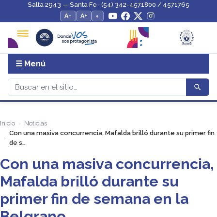
Salta 2943 — Santa Fe · (54) 342-4571800 / 4571765
A−
A+
◐
☰ Menú
Inicio
Noticias
Con una masiva concurrencia, Mafalda brilló durante su primer fin
de s…
Con una masiva concurrencia,
Mafalda brilló durante su
primer fin de semana en la
Belgrano