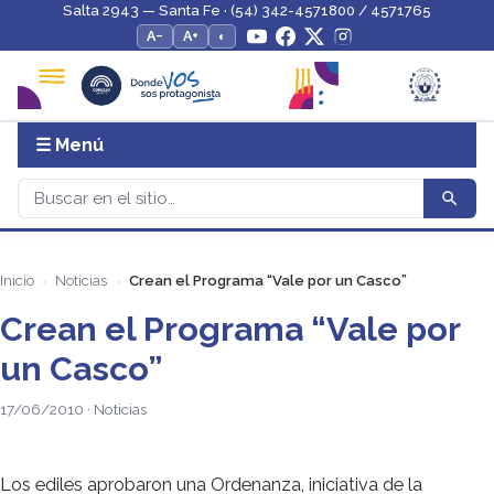
Salta 2943 — Santa Fe · (54) 342-4571800 / 4571765
A−
A+
◐
☰ Menú
Inicio
Noticias
Crean el Programa “Vale por un Casco”
Crean el Programa “Vale por
un Casco”
17/06/2010 · Noticias
Los ediles aprobaron una Ordenanza, iniciativa de la