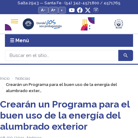
Salta 2943 — Santa Fe · (54) 342-4571800 / 4571765
A−
A+
◐
☰ Menú
Inicio
Noticias
Crearán un Programa para el buen uso de la energía del
alumbrado exter…
Crearán un Programa para el
buen uso de la energía del
alumbrado exterior
08/09/2011 · Noticias