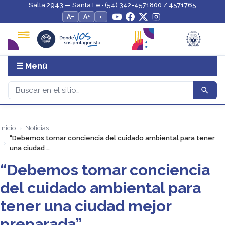
Salta 2943 — Santa Fe · (54) 342-4571800 / 4571765
A−
A+
◐
☰ Menú
Inicio
Noticias
“Debemos tomar conciencia del cuidado ambiental para tener
una ciudad …
“Debemos tomar conciencia
del cuidado ambiental para
tener una ciudad mejor
preparada”