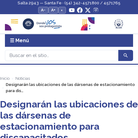
Salta 2943 — Santa Fe · (54) 342-4571800 / 4571765
A−
A+
◐
☰ Menú
Inicio
Noticias
Designarán las ubicaciones de las dársenas de estacionamiento
para dis…
Designarán las ubicaciones de
las dársenas de
estacionamiento para
discapacitados