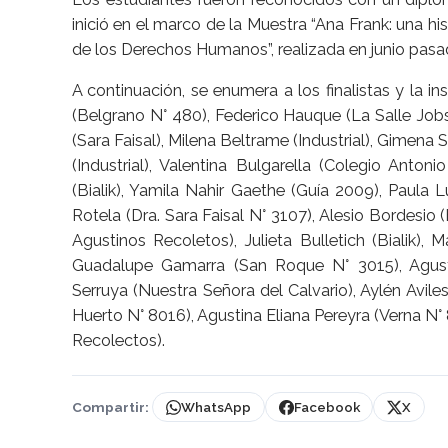
inició en el marco de la Muestra “Ana Frank: una his
de los Derechos Humanos”, realizada en junio pasa
A continuación, se enumera a los finalistas y la i
(Belgrano N° 480), Federico Hauque (La Salle Jobso
(Sara Faisal), Milena Beltrame (Industrial), Gimen
(Industrial), Valentina Bulgarella (Colegio Anton
(Bialik), Yamila Nahir Gaethe (Guía 2009), Paula L
Rotela (Dra. Sara Faisal N° 3107), Alesio Bordesio 
Agustinos Recoletos), Julieta Bulletich (Bialik),
Guadalupe Gamarra (San Roque N° 3015), Agusti
Serruya (Nuestra Señora del Calvario), Aylén Avil
Huerto N° 8016), Agustina Eliana Pereyra (Verna N
Recolectos).
Compartir:
WhatsApp
Facebook
X