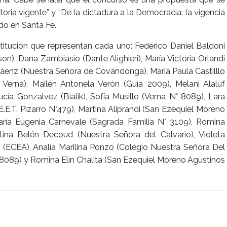
toria vigente” y “De la dictadura a la Democracia: la vigencia
do en Santa Fe.
nstitución que representan cada uno: Federico Daniel Baldoni
n), Dana Zambiasio (Dante Alighieri), María Victoria Orlandi
a Sáenz (Nuestra Señora de Covandonga), María Paula Castilllo
io Verna), Mailén Antonela Verón (Guía 2009), Melani Alaluf
ucía Gonzalvez (Bialik), Sofía Musillo (Verna N° 8089), Lara
(E.E.T. Pizarro N°479), Martina Aliprandi (San Ezequiel Moreno
 María Eugenia Carnevale (Sagrada Familia N° 3109), Romina
na Belén Decoud (Nuestra Señora del Calvario), Violeta
es (ECEA), Analía Marilina Ponzo (Colegio Nuestra Señora Del
° 8089) y Romina Elín Chalita (San Ezequiel Moreno Agustinos