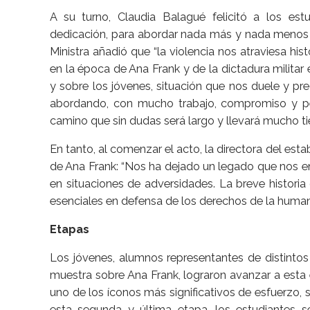
A su turno, Claudia Balagué felicitó a los est
dedicación, para abordar nada más y nada menos q
Ministra añadió que “la violencia nos atraviesa h
en la época de Ana Frank y de la dictadura militar
y sobre los jóvenes, situación que nos duele y 
abordando, con mucho trabajo, compromiso y pe
camino que sin dudas será largo y llevará mucho 
En tanto, al comenzar el acto, la directora del establ
de Ana Frank: “Nos ha dejado un legado que nos e
en situaciones de adversidades. La breve histori
esenciales en defensa de los derechos de la human
Etapas
Los jóvenes, alumnos representantes de distintos
muestra sobre Ana Frank, lograron avanzar a esta 
uno de los íconos más significativos de esfuerzo, s
esta segunda y última etapa, los estudiantes 