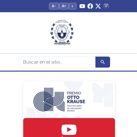
A−
A+
◐