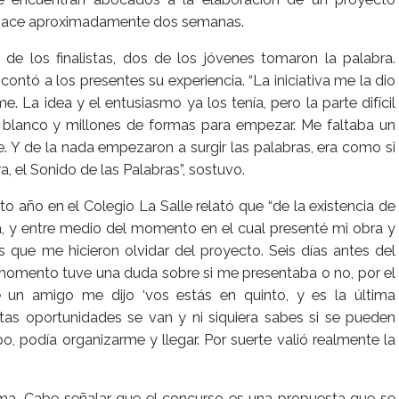
e hace aproximadamente dos semanas.
de los finalistas, dos de los jóvenes tomaron la palabra.
ontó a los presentes su experiencia. “La iniciativa me la dio
e. La idea y el entusiasmo ya los tenía, pero la parte difícil
 blanco y millones de formas para empezar. Me faltaba un
. Y de la nada empezaron a surgir las palabras, era como si
a, el Sonido de las Palabras”, sostuvo.
to año en el Colegio La Salle relató que “de la existencia de
a, y entre medio del momento en el cual presenté mi obra y
 que me hicieron olvidar del proyecto. Seis días antes del
e momento tuve una duda sobre si me presentaba o no, por el
 un amigo me dijo ‘vos estás en quinto, y es la última
as oportunidades se van y ni siquiera sabes si se pueden
po, podía organizarme y llegar. Por suerte valió realmente la
ma. Cabe señalar que el concurso es una propuesta que se