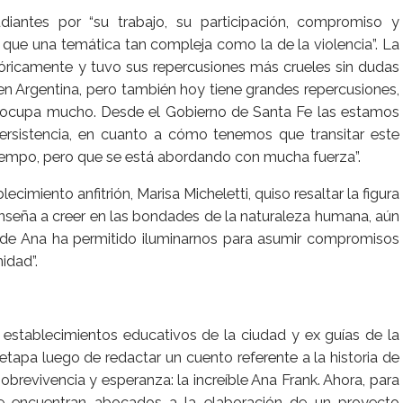
udiantes por “su trabajo, su participación, compromiso y
ue una temática tan compleja como la de la violencia”. La
istóricamente y tuvo sus repercusiones más crueles sin dudas
 en Argentina, pero también hoy tiene grandes repercusiones,
preocupa mucho. Desde el Gobierno de Santa Fe las estamos
rsistencia, en cuanto a cómo tenemos que transitar este
tiempo, pero que se está abordando con mucha fuerza”.
ecimiento anfitrión, Marisa Micheletti, quiso resaltar la figura
nseña a creer en las bondades de la naturaleza humana, aún
a de Ana ha permitido iluminarnos para asumir compromisos
idad”.
 establecimientos educativos de la ciudad y ex guías de la
etapa luego de redactar un cuento referente a la historia de
obrevivencia y esperanza: la increíble Ana Frank. Ahora, para
se encuentran abocados a la elaboración de un proyecto