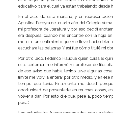
educativo para el cual ya están trabajando desd
En el acto de esta mañana, y en representación 
Agustina Pereyra del cuarto año del Colegio Verna c
mi profesora de literatura y por eso decidí anotarm
era después, cuando me encontré con la hoja en
motor o un sentimiento que me lleve hacia delante
escuchara las palabras. Y así fue cómo titulé mi obr
Por otro lado, Federico Hauque quien cursa el quin
este certamen me informó mi profesor de filosofí
de ese aviso que había tenido tuve algunas cosas
límite me volví a enterar por otro medio, y en es
tiempo que tenía. Finalmente me decidí porque
oportunidad de presentarte en muchas cosas, est
volver a dar’. Por esto dije que, pese al poco tiem
pena”.
Los estudiantes fueron reconocidos con un diplo