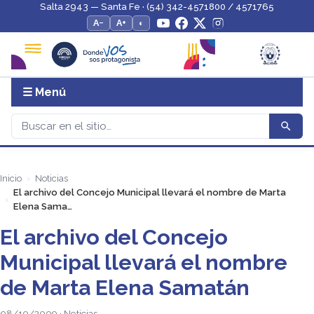
Salta 2943 — Santa Fe · (54) 342-4571800 / 4571765
A−
A+
◐
☰ Menú
Inicio
Noticias
El archivo del Concejo Municipal llevará el nombre de Marta
Elena Sama…
El archivo del Concejo
Municipal llevará el nombre
de Marta Elena Samatán
08/10/2009 · Noticias