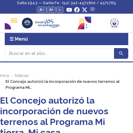
Salta 2943 — Santa Fe · (54) 342-4571800 / 4571765
A−
A+
◐
☰ Menú
Inicio
Noticias
El Concejo autorizó la incorporación de nuevos terrenos al
Programa Mi…
El Concejo autorizó la
incorporación de nuevos
terrenos al Programa Mi
tierra, Mi casa