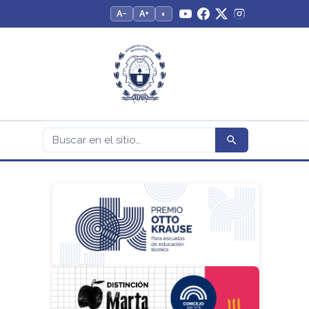
A−
A+
◐