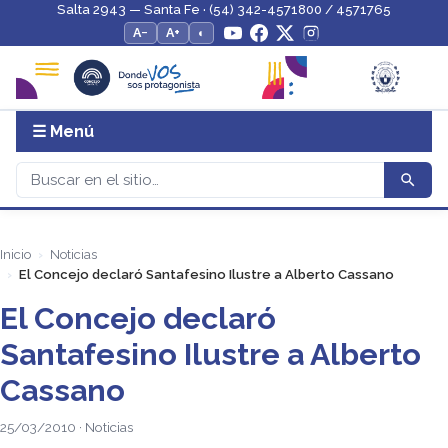
Salta 2943 — Santa Fe · (54) 342-4571800 / 4571765
A−
A+
◐
☰ Menú
Inicio
Noticias
El Concejo declaró Santafesino Ilustre a Alberto Cassano
El Concejo declaró
Santafesino Ilustre a Alberto
Cassano
25/03/2010 · Noticias