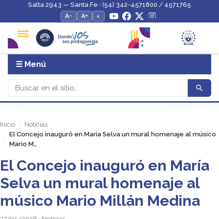
Salta 2943 — Santa Fe · (54) 342-4571800 / 4571765
A−
A+
◐
☰ Menú
Inicio
Noticias
El Concejo inauguró en María Selva un mural homenaje al músico
Mario M…
El Concejo inauguró en María
Selva un mural homenaje al
músico Mario Millán Medina
27/05/2026 · Noticias