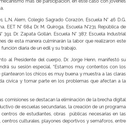
n mecanismo más de participación, en este caso con jóvenes
a.
01 L.N. Alem, Colegio Sagrado Corazón, Escuela N° 46 D.G.
rna, EET N° 684 Dr. M. Quiroga, Escuela N°231 República de
 391 Dr. Zapata Gollán, Escuela N° 387, Escuela Industrial
nes de esta manera culminarán la labor que realizaron este
función diaria de un edil y su trabajo.
junto al Presidente del cuerpo, Dr. Jorge Henn, manifestó su
endrá su sesión especial. “Estamos muy contentos con los
ue plantearon los chicos es muy buena y muestra a las claras
da cívica y tomar parte en los problemas que afectan a la
s comisiones se destacan la eliminación de la brecha digital
oductivo de escuelas secundarias, la creación de un programa
 centros de estudiantes, obras públicas necesarias en las
 centros culturales, playones deportivos y semáforos, entre