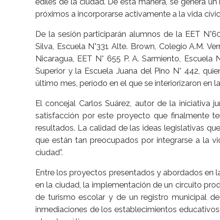
ediles de la ciudad. De esta manera, se genera u
próximos a incorporarse activamente a la vida cívic
De la sesión participarán alumnos de la EET N°6
Silva, Escuela N°331 Alte. Brown, Colegio A.M. Ve
Nicaragua, EET N° 655 P. A. Sarmiento, Escuela N°
Superior y la Escuela Juana del Pino N° 442, quie
último mes, período en el que se interiorizaron en la 
El concejal Carlos Suárez, autor de la iniciativa 
satisfacción por este proyecto que finalmente t
resultados. La calidad de las ideas legislativas q
que están tan preocupados por integrarse a la vi
ciudad”.
Entre los proyectos presentados y abordados en la
en la ciudad, la implementación de un circuito pr
de turismo escolar y de un registro municipal de
inmediaciones de los establecimientos educativos,