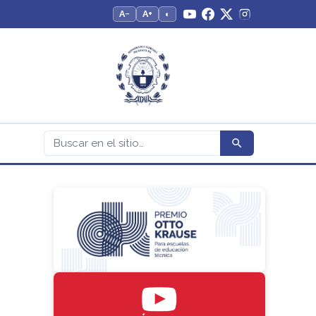
A−
A+
◐