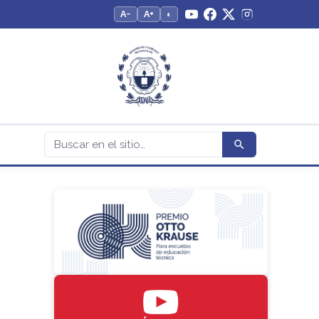
A−
A+
◐