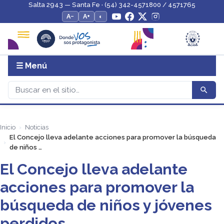
Salta 2943 — Santa Fe · (54) 342-4571800 / 4571765
A−
A+
◐
☰ Menú
Inicio
Noticias
El Concejo lleva adelante acciones para promover la búsqueda
de niños …
El Concejo lleva adelante
acciones para promover la
búsqueda de niños y jóvenes
perdidos