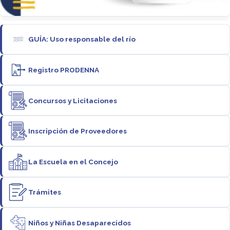
GUÍA: Uso responsable del río
Registro PRODENNA
Concursos y Licitaciones
Inscripción de Proveedores
La Escuela en el Concejo
Trámites
Niños y Niñas Desaparecidos