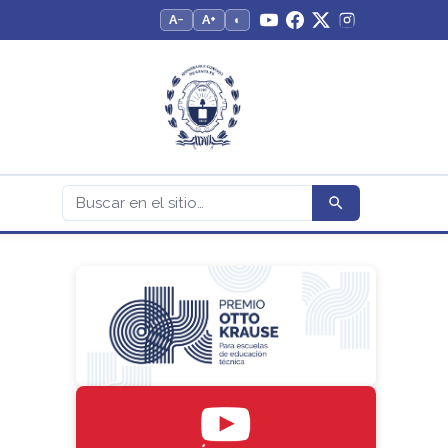
A−
A+
◐