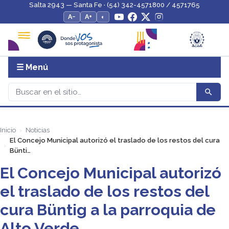
Salta 2943 — Santa Fe · (54) 342-4571800 / 4571765
A−
A+
◐
☰ Menú
Inicio
Noticias
El Concejo Municipal autorizó el traslado de los restos del cura
Bünti…
El Concejo Municipal autorizó
el traslado de los restos del
cura Büntig a la parroquia de
Alto Verde