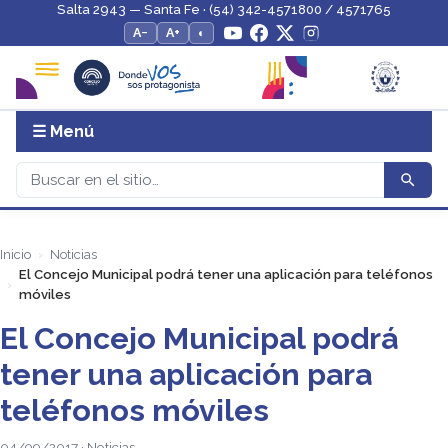
Salta 2943 — Santa Fe · (54) 342-4571800 / 4571765
A−
A+
◐
☰ Menú
Inicio
Noticias
El Concejo Municipal podrá tener una aplicación para teléfonos
móviles
El Concejo Municipal podrá
tener una aplicación para
teléfonos móviles
04/09/2017 · Noticias