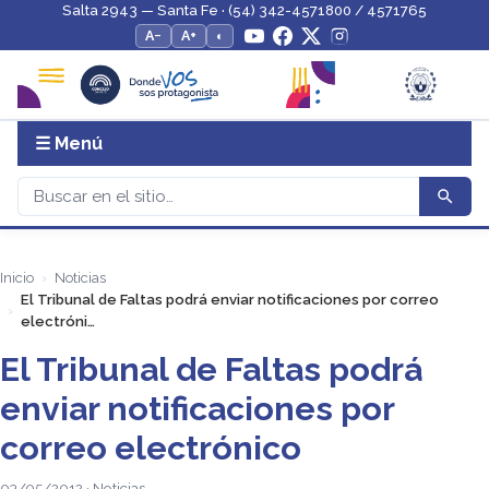
Salta 2943 — Santa Fe · (54) 342-4571800 / 4571765
A−
A+
◐
☰ Menú
Inicio
Noticias
El Tribunal de Faltas podrá enviar notificaciones por correo
electróni…
El Tribunal de Faltas podrá
enviar notificaciones por
correo electrónico
03/05/2012 · Noticias