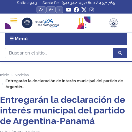
Salta 2943 — Santa Fe · (54) 342-4571800 / 4571765
A−
A+
◐
☰ Menú
Inicio
Noticias
Entregarán la declaración de interés municipal del partido de
Argentin…
Entregarán la declaración de
interés municipal del partido
de Argentina-Panamá
15/05/2009 · Noticias