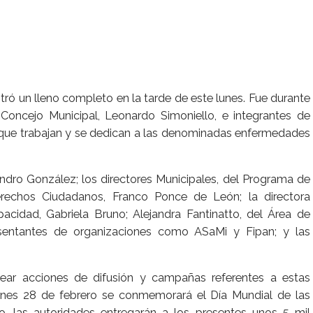
ró un lleno completo en la tarde de este lunes. Fue durante
Concejo Municipal, Leonardo Simoniello, e integrantes de
les que trabajan y se dedican a las denominadas enfermedades
ndro González; los directores Municipales, del Programa de
erechos Ciudadanos, Franco Ponce de León; la directora
acidad, Gabriela Bruno; Alejandra Fantinatto, del Área de
esentantes de organizaciones como ASaMi y Fipan; y las
inear acciones de difusión y campañas referentes a estas
rnes 28 de febrero se conmemorará el Día Mundial de las
, las autoridades entregarán a los presentes unos 5 mil