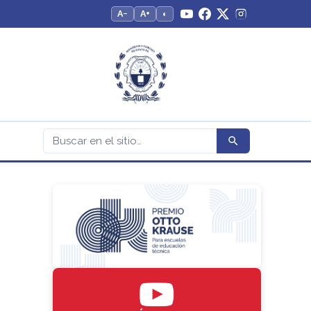
A−
A+
◐