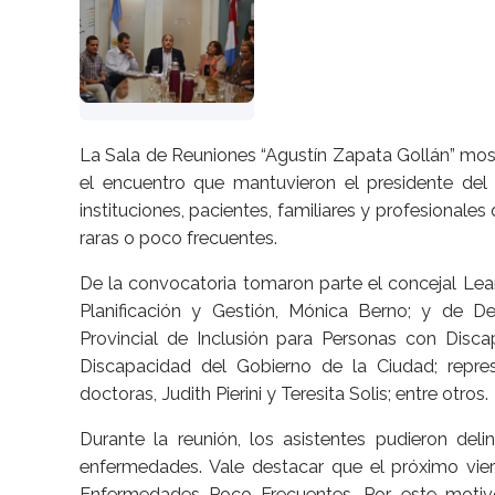
La Sala de Reuniones “Agustín Zapata Gollán” most
el encuentro que mantuvieron el presidente del 
instituciones, pacientes, familiares y profesiona
raras o poco frecuentes.
De la convocatoria tomaron parte el concejal Lea
Planificación y Gestión, Mónica Berno; y de D
Provincial de Inclusión para Personas con Discap
Discapacidad del Gobierno de la Ciudad; repr
doctoras, Judith Pierini y Teresita Solis; entre otros.
Durante la reunión, los asistentes pudieron del
enfermedades. Vale destacar que el próximo vie
Enfermedades Poco Frecuentes. Por este motivo