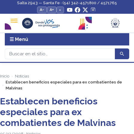
Salta 2943 — Santa Fe · (54) 342-4571800 / 4571765
A−
A+
◐
☰ Menú
Inicio
Noticias
Establecen beneficios especiales para ex combatientes de
Malvinas
Establecen beneficios
especiales para ex
combatientes de Malvinas
05/12/2008 · Noticias