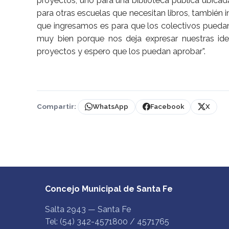
proyectos; uno para una biblioteca pública ubicada
para otras escuelas que necesitan libros, también 
que ingresamos es para que los colectivos puedan
muy bien porque nos deja expresar nuestras id
proyectos y espero que los puedan aprobar”.
Compartir:
WhatsApp
Facebook
X
Concejo Municipal de Santa Fe
Salta 2943 — Santa Fe
Tel: (54) 342-4571800 / 4571765