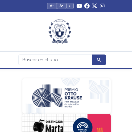
A−
A+
◐