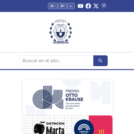
A−
A+
◐