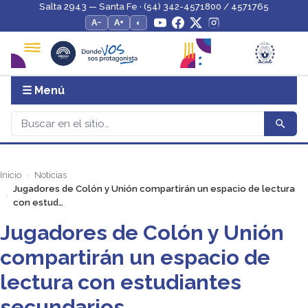
Salta 2943 — Santa Fe · (54) 342-4571800 / 4571765
A−
A+
◐
☰ Menú
Inicio
Noticias
Jugadores de Colón y Unión compartirán un espacio de lectura
con estud…
Jugadores de Colón y Unión
compartirán un espacio de
lectura con estudiantes
secundarios