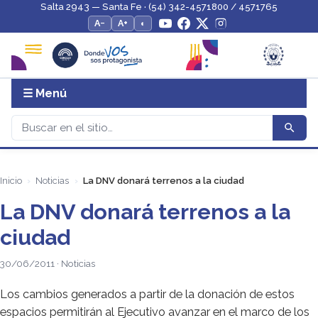
Salta 2943 — Santa Fe · (54) 342-4571800 / 4571765
A−
A+
◐
☰ Menú
Inicio
Noticias
La DNV donará terrenos a la ciudad
La DNV donará terrenos a la
ciudad
30/06/2011 · Noticias
Los cambios generados a partir de la donación de estos
espacios permitirán al Ejecutivo avanzar en el marco de los