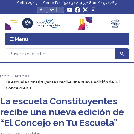
Salta 2943 — Santa Fe · (54) 342-4571800 / 4571765
A−
A+
◐
☰ Menú
Inicio
Noticias
La escuela Constituyentes recibe una nueva edición de “El
Concejo en T…
La escuela Constituyentes
recibe una nueva edición de
“El Concejo en Tu Escuela”
24/04/2012 · Noticias