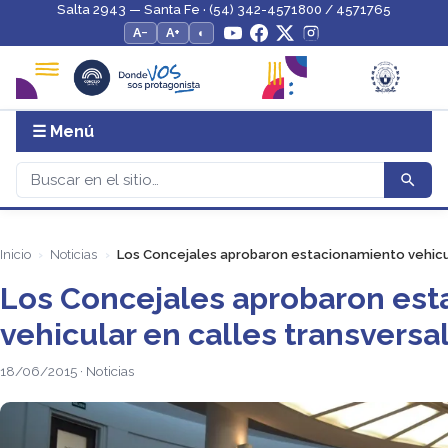
Salta 2943 — Santa Fe · (54) 342-4571800 / 4571765
A−
A+
◐
☰ Menú
Inicio
Noticias
Los Concejales aprobaron estacionamiento vehicul
Los Concejales aprobaron es
vehicular en calles transversa
18/06/2015 · Noticias