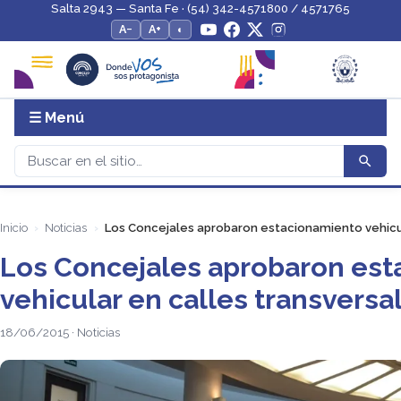
Salta 2943 — Santa Fe · (54) 342-4571800 / 4571765
A−
A+
◐
☰ Menú
Inicio
Noticias
Los Concejales aprobaron estacionamiento vehicul
Los Concejales aprobaron es
vehicular en calles transversa
18/06/2015 · Noticias