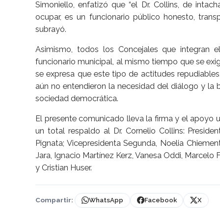
Simoniello, enfatizó que “el Dr. Collins, de inta
ocupar, es un funcionario público honesto, trans
subrayó.
Asimismo, todos los Concejales que integran el
funcionario municipal, al mismo tiempo que se exig
se expresa que este tipo de actitudes repudiable
aún no entendieron la necesidad del diálogo y la
sociedad democrática.
El presente comunicado lleva la firma y el apoyo 
un total respaldo al Dr. Cornelio Collins: Presid
Pignata; Vicepresidenta Segunda, Noelia Chiement
Jara, Ignacio Martínez Kerz, Vanesa Oddi, Marcelo 
y Cristian Huser.
Compartir:
WhatsApp
Facebook
X