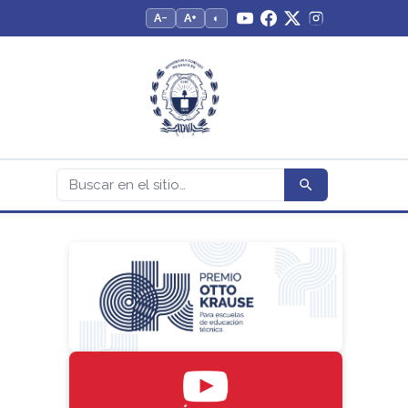
A−
A+
◐