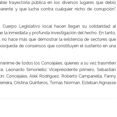
chable trayectoria pública en los diversos lugares que debió
parente y que lucha contra cualquier nicho de corrupción”,
 Cuerpo Legislativo local hacen llegan su solidaridad al
e la inmediata y profunda investigación del hecho. En tanto,
s, no hace más que demostrar la existencia de sectores que
 búsqueda de consensos que constituyen el sustento en una
unánime de todos los Concejales, quienes a su vez trasmiten
ente, Leonardo Simoniello; Vicepresidente primero, Sebastián
ín; Concejales, Ariel Rodríguez, Roberto Campanella, Fanny
Ferreira, Cristina Quinteros, Tomás Norman, Esteban Aignasse