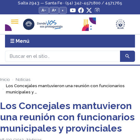
Salta 2943 — Santa Fe · (54) 342-4571800 / 4571765
A−
A+
◐
☰ Menú
Inicio
Noticias
Los Concejales mantuvieron una reunión con funcionarios
municipales y …
Los Concejales mantuvieron
una reunión con funcionarios
municipales y provinciales
18/09/2012 · Noticias