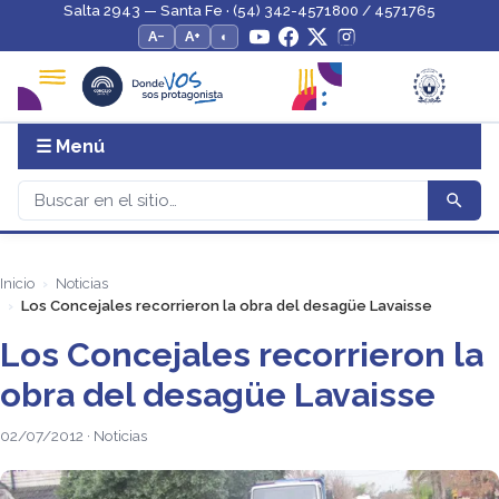
Salta 2943 — Santa Fe · (54) 342-4571800 / 4571765
A−
A+
◐
☰ Menú
Inicio
Noticias
Los Concejales recorrieron la obra del desagüe Lavaisse
Los Concejales recorrieron la
obra del desagüe Lavaisse
02/07/2012 · Noticias