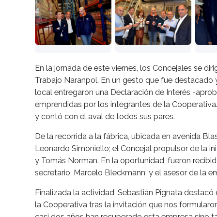
En la jornada de este viernes, los Concejales se diri
Trabajo Naranpol. En un gesto que fue destacado y
local entregaron una Declaración de Interés -apro
emprendidas por los integrantes de la Cooperativa
y contó con el aval de todos sus pares.
De la recorrida a la fábrica, ubicada en avenida Bla
Leonardo Simoniello; el Concejal propulsor de la inic
y Tomás Norman. En la oportunidad, fueron recibido
secretario, Marcelo Bleckmann; y el asesor de la e
Finalizada la actividad, Sebastián Pignata destacó
la Cooperativa tras la invitación que nos formular
casi dos años han recuperado esta empresa sino t