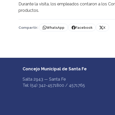
Durante la visita, los empleados contaron a los Con
productos.
Compartir:
WhatsApp
Facebook
X
Concejo Municipal de Santa Fe
Salta 2943 — Santa Fe
Tel: (54) 342-4571800 / 4571765