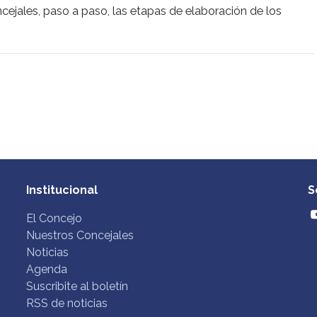
cejales, paso a paso, las etapas de elaboración de los
Institucional
S
El Concejo
Nuestros Concejales
Noticias
Agenda
Suscribite al boletín
RSS de noticias