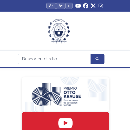
A−
A+
◐