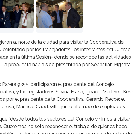
gieron al norte de la ciudad para visitar la Cooperativa de
 celebrado por los trabajadores, los integrantes del Cuerpo
bada en la última Sesión- donde se reconoce las actividades
. La propuesta había sido presentada por Sebastián Pignata
s Parera 9355, participaron el presidente del Concejo,
iativa; y los legisladores Silvina Frana, Ignacio Martínez Kerz
s por el presidente de la Cooperativa, Gerardo Recce; el
mpresa, Mauricio Capdeville; junto al grupo de empleados.
 que “desde todos los sectores del Concejo vinimos a visitar
on. Queremos no solo reconocer el trabajo de quienes hace
ambién a quienes son para nosotros un ejemplo de lucha, de